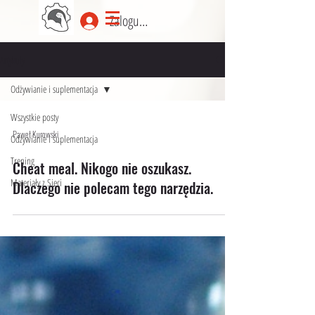
Zaloguj się
Artykuły
Odżywianie i suplementacja
Wszystkie posty
Paweł Kurowski
Odżywianie i suplementacja
Trening
Cheat meal. Nikogo nie oszukasz.
Materiały z Sieci
Dlaczego nie polecam tego narzędzia.