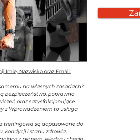
Za
j Imię, Nazwisko oraz Email.
ć samemu na własnych zasadach?
 są bezpieczeństwo, poprawna
iczeń oraz satysfakcjonujące
owy z Wprowadzeniem to usługa
ja treningowa są dopasowane do
, kondycji i stanu zdrowia.
aniach z planem, wiedzą i chęcią