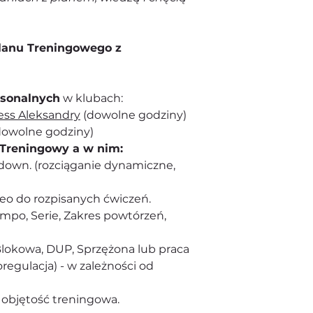
lanu Treningowego z
rsonalnych
w klubach:
ess Aleksandry
(dowolne godziny)
owolne godziny)
 Treningowy a w nim:
down. (rozciąganie dynamiczne,
deo do rozpisanych ćwiczeń.
mpo, Serie, Zakres powtórzeń,
Blokowa, DUP, Sprzężona lub praca
egulacja) - w zależności od
objętość treningowa.