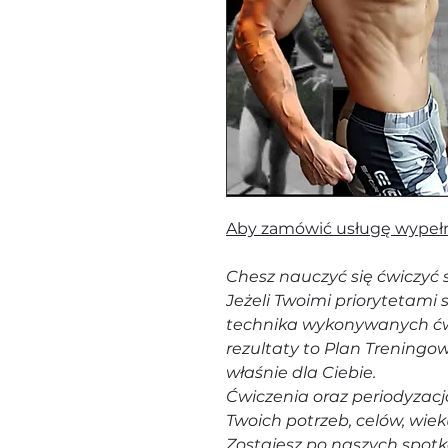
Aby zamówić usługę wypełni
Chesz nauczyć się ćwiczy
Jeżeli Twoimi priorytetami
technika wykonywanych ćw
rezultaty to Plan Trening
właśnie dla Ciebie.
Ćwiczenia oraz periodyzac
Twoich potrzeb, celów, wieku
Zostajesz po naszych spotk