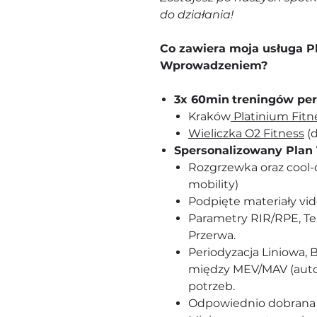
do działania!
Co zawiera moja usługa P
Wprowadzeniem?
3x 60min
treningów pe
Kraków
Platinium Fitn
Wieliczka O2 Fitness
(d
Spersonalizowany Plan
Rozgrzewka oraz cool-
mobility)
Podpięte materiały vi
Parametry RIR/RPE, Te
Przerwa.
Periodyzacja Liniowa, 
między MEV/MAV (autor
potrzeb.
Odpowiednio dobrana 