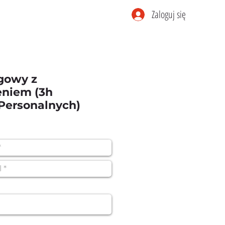
Zaloguj się
ngowy z
niem (3h
Personalnych)
ena