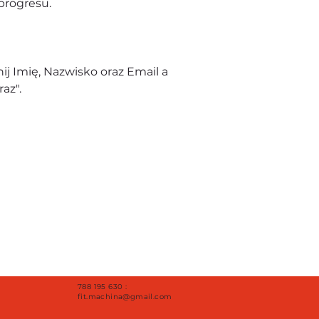
progresu.
j Imię, Nazwisko oraz Email a
az".
788 195 630 :
fit.machina@gmail.com